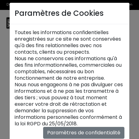
Du 1er au 31 août, découvrez >> nos Offres Spéciales et l’Offre Reprise en
Paramètres de Cookies
magasin
☰
Saint Laurent du Var
Toutes les informations confidentielles
enregistrées sur ce site ne sont conservées
qu'à des fins relationnelles avec nos
contacts, clients ou prospects.
Nous ne conservons ces informations qu'à
des fins informationnelles, commerciales ou
comptables, nécessaires au bon
fonctionnement de notre entreprise.
Nous nous engageons à ne pas divulguer ces
informations et à ne pas les transmettre à
des tiers ; vous pouvez à tout moment
exercer votre droit de rétractation et
demander la suppression de vos
informations personnelles conformément à
la loi RGPD du 25/05/2018.
Paramètres de confidentialité
Meubles et vitrines :