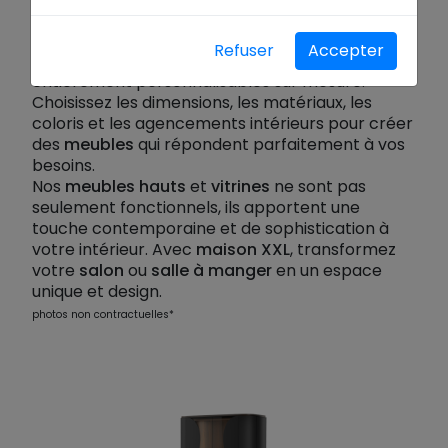
Découvrez nos
meubles hauts
et
vitrines
design
, où l'innovation et l'élégance se
Refuser
Accepter
rencontrent. Ces
meubles contemporains
sont
entièrement personnalisables sur mesure.
Choisissez les dimensions, les matériaux, les
coloris et les agencements intérieurs pour créer
des
meubles
qui répondent parfaitement à vos
besoins.
Nos
meubles hauts
et
vitrines
ne sont pas
seulement fonctionnels, ils apportent une
touche contemporaine et de sophistication à
votre intérieur. Avec
maison XXL
, transformez
votre
salon
ou
salle à manger
en un espace
unique et design.
photos non contractuelles*