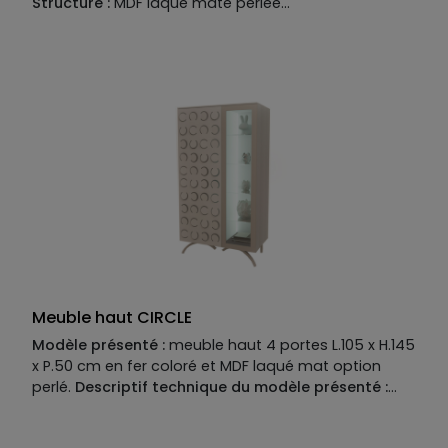
Structure :
MDF laque mate perlee
Façade :
laque mate perlee laiton
Meuble haut CIRCLE
Modèle présenté :
meuble haut 4 portes L.105 x H.145
x P.50 cm en fer coloré et MDF laqué mat option
perlé.
Descriptif technique du modèle présenté :
Piètement :
fer coloré.
Structure :
MDF laqué mat
option perlé. Façade : MDF laqué mat option perlé,