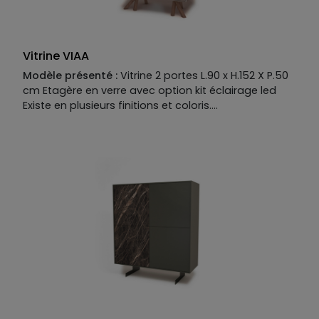
Nombreux éléments intérieur disponibles en option.
Vitrine VIAA
Modèle présenté :
Vitrine 2 portes L.90 x H.152 X P.50
cm Etagère en verre avec option kit éclairage led
Existe en plusieurs finitions et coloris.
Manufacture :
Piètement :
MDF placage chêne naturel
Structure :
MDF laqué mat
Façade :
MDF recouvert de placage chêne naturel