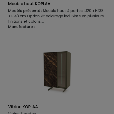
Meuble haut KOPLAA
Modèle présenté :
Meuble haut 4 portes L.120 x H.138
X P.43 cm Option kit éclairage led Existe en plusieurs
finitions et coloris.
Manufacture :
Piétement :
fer
Structure :
MDF laqué mat
Façade :
MDF laqué mat et céramique catégorie 2
Vitrine KOPLAA
Vitrine 3 portes