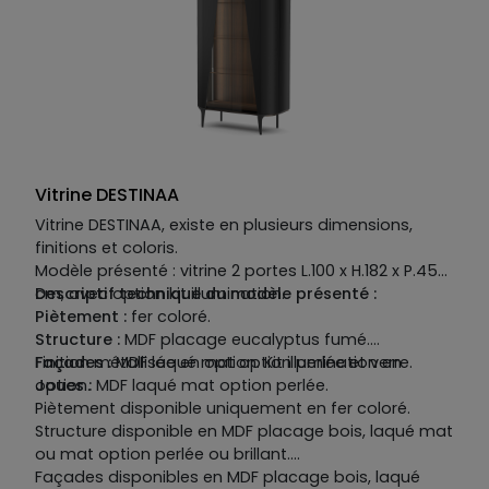
Vitrine DESTINAA
Vitrine DESTINAA, existe en plusieurs dimensions,
finitions et coloris.
Modèle présenté : vitrine 2 portes L.100 x H.182 x P.45
cm, avec option kit illumination.
Descriptif technique du modèle présenté :
Piètement :
fer coloré.
Structure :
MDF placage eucalyptus fumé.
Façades :
Finition métallisée en option. Kit illumination en
MDF laqué mat option perlée et verre.
Joues :
option.
MDF laqué mat option perlée.
Piètement disponible uniquement en fer coloré.
Structure disponible en MDF placage bois, laqué mat
ou mat option perlée ou brillant.
Façades disponibles en MDF placage bois, laqué