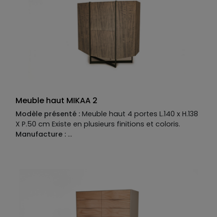
Meuble haut MIKAA 2
Modèle présenté :
Meuble haut 4 portes L.140 x H.138
X P.50 cm Existe en plusieurs finitions et coloris.
Manufacture :
Piétement :
Fer coloré
Structure :
MDF placage bois
Façade :
MDF placage bois