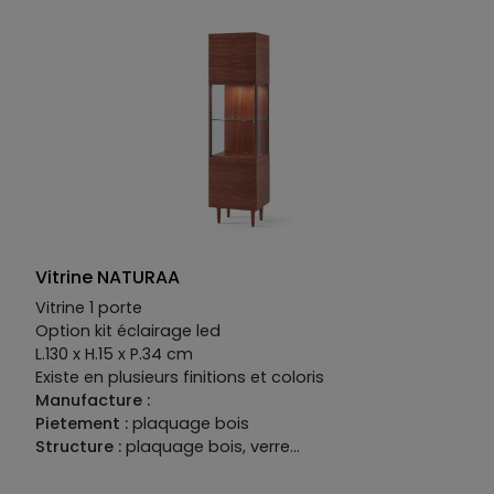
option détails en fer coloré.
Plateau :
MDF laqué mat
option perlé.
Structure :
disponible en MDF placage
bois, laqué mat ou mat option perlé ou brillant.
Façade :
disponible en MDF placage bois, laqué mat
ou mat option perlé ou brillant, option placage
verre, option détails en fer coloré. Plateau disponible
en MDF placage bois, laqué mat ou mat option perlé
ou brillant, option placage céramique ou verre.
Finition métallisée en option.
Nombreux éléments
intérieur disponibles en option. Kit illumination en
option
Vitrine NATURAA
Vitrine 1 porte
Option kit éclairage led
L.130 x H.15 x P.34 cm
Existe en plusieurs finitions et coloris
Manufacture :
Pietement :
plaquage bois
Structure :
plaquage bois, verre
Facade :
plaquage bois, verre et fer