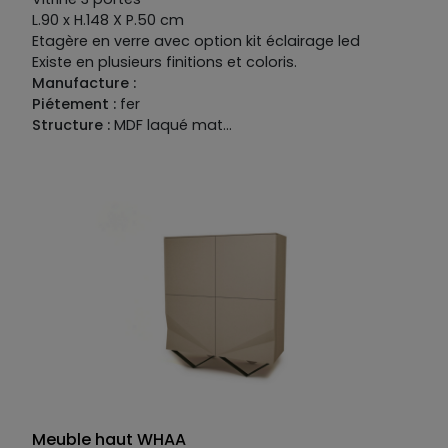
L.90 x H.148 X P.50 cm
Etagère en verre avec option kit éclairage led
Existe en plusieurs finitions et coloris.
Manufacture :
Piétement :
fer
Structure :
MDF laqué mat
Façade :
MDF laqué mat et céramique catégorie 2
Meuble haut WHAA