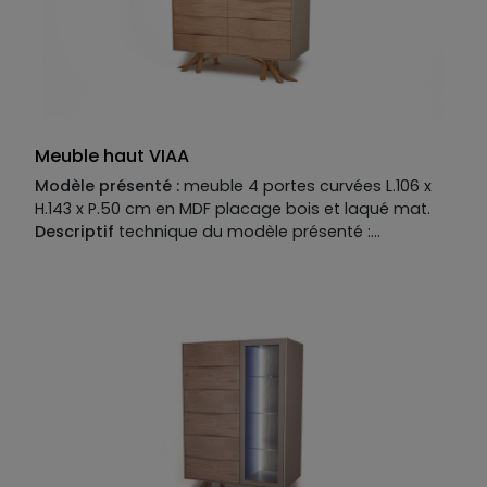
Meuble haut VIAA
Modèle présenté :
meuble 4 portes curvées L.106 x
H.143 x P.50 cm en MDF placage bois et laqué mat.
Descriptif
technique du modèle présenté :
Piètement : MDF placage bois.
Structure :
MDF laqué
mat. Façade curvées : MDF placage bois. Plateau :
MDF laqué mat. Structure disponible en MDF placage
bois, laqué mat ou mat option perlé ou brillant.
Façade disponible en MDF placage bois, laqué mat
ou mat option perlé ou brillant, existe en version
curvée ou lisse. Plateau disponible en MDF placage
bois, laqué mat ou mat option perlé ou brillant,
option placage céramique ou verre. Finition
métallisée en option. Piètement disponible en MDF
placage bois, fer coloré, inox ou inox brossé.