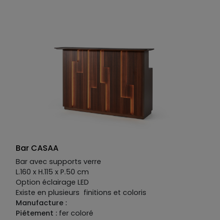
mat ou mat option perlée ou brillant.
Joues disponibles en MDF placage bois, laqué mat
ou mat option perlée ou brillant.
Bar CASAA
Bar avec supports verre
L.160 x H.115 x P.50 cm
Option éclairage LED
Existe en plusieurs finitions et coloris
Manufacture :
Piétement :
fer coloré