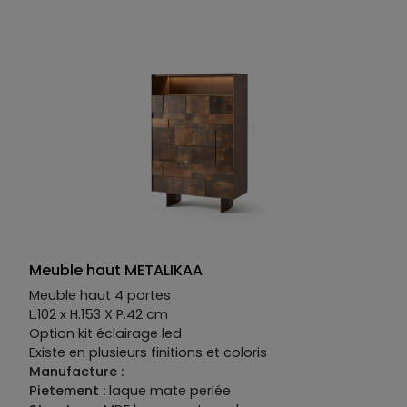
en plusieurs finitions et coloris.
Manufacture :
Piétement :
fer
Structure :
en MDF laqué mat perlé
Façade :
MDF laqué mat perlé, céramique et verre
Meuble haut METALIKAA
Meuble haut 4 portes
L.102 x H.153 X P.42 cm
Option kit éclairage led
Existe en plusieurs finitions et coloris
Manufacture :
Pietement :
laque mate perlée